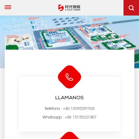
LLAMANOS
Teléfono :
+86 15395291926
Whatsapp :
+86 15155221807