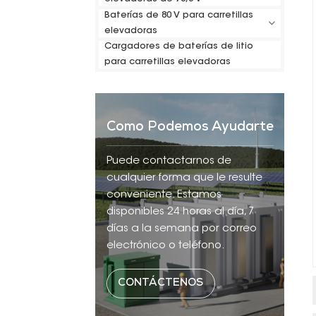
Baterías de 80 V para carretillas
elevadoras
Cargadores de baterías de litio
para carretillas elevadoras
Como Podemos Ayudarte
Puede contactarnos de
cualquier forma que le resulte
conveniente. Estamos
disponibles 24 horas al día, 7
días a la semana por correo
electrónico o teléfono.
CONTÁCTENOS