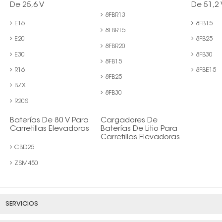
De 25,6 V
De 51,2 
8FBR13
E16
8FB15
8FBR15
E20
8FB25
8FBR20
E30
8FB30
8FB15
R16
8FBE15
8FB25
BZX
8FB30
R20S
Baterías De 80 V Para
Cargadores De
Carretillas Elevadoras
Baterías De Litio Para
Carretillas Elevadoras
CBD25
ZSM450
SERVICIOS