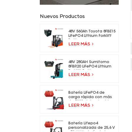
Nuevos Productos
48V 560Ah Toyota 8FBE15
LiFePO4 Lithium Forklift
Battery
LEER MÁS
48V 280AH Sumitomo
8FBR20 LiFePO4 Lithium
Forklift Battery
LEER MÁS
Batería LiFePO4 de
carga rápida con más
de 5000 ciclos de vida
LEER MÁS
para carretillas
elevadoras eléctricas.
Batería Lifepo4
personalizada de 25,6 V