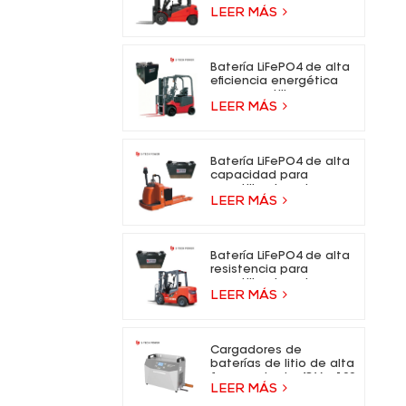
- 73,6 V, batería de iones
LEER MÁS
de litio para carretillas
elevadoras eléctricas.
Batería LiFePO4 de alta
eficiencia energética
para carretilla
LEER MÁS
elevadora eléctrica
Batería LiFePO4 de alta
capacidad para
carretilla elevadora
LEER MÁS
eléctrica
Batería LiFePO4 de alta
resistencia para
carretilla elevadora
LEER MÁS
eléctrica
Cargadores de
baterías de litio de alta
frecuencia de 48 V y 100
LEER MÁS
A para carretillas
elevadoras