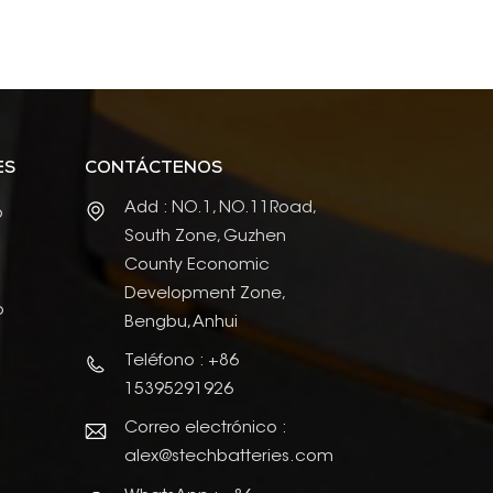
ES
CONTÁCTENOS
Add : NO.1, NO.11Road,
o
South Zone, Guzhen
County Economic
Development Zone,
o
Bengbu, Anhui
Teléfono : +86
15395291926
Correo electrónico :
alex@stechbatteries.com