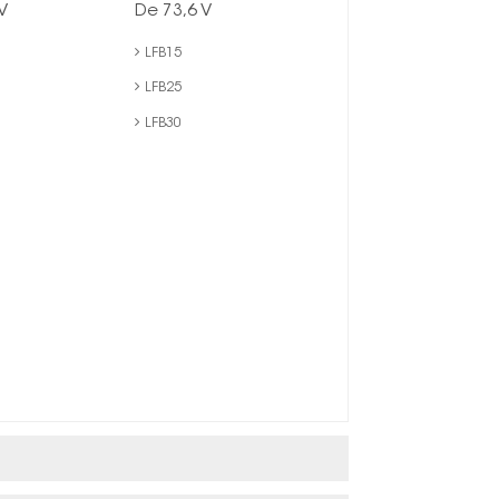
V
De 73,6 V
LFB15
LFB25
LFB30