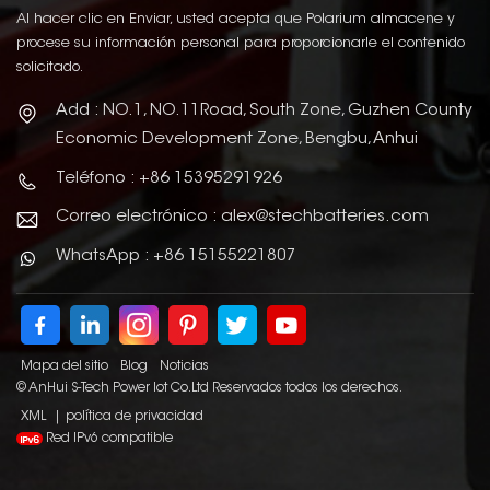
Al hacer clic en Enviar, usted acepta que Polarium almacene y
procese su información personal para proporcionarle el contenido
solicitado.
Add : NO.1, NO.11Road, South Zone, Guzhen County
Economic Development Zone, Bengbu, Anhui
Teléfono : +86 15395291926
Correo electrónico : alex@stechbatteries.com
WhatsApp : +86 15155221807
Mapa del sitio
Blog
Noticias
© AnHui S-Tech Power Iot Co.Ltd Reservados todos los derechos.
XML
|
política de privacidad
Red IPv6 compatible