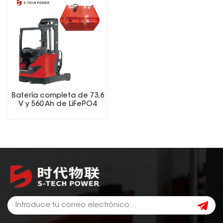
Batería completa de 73,6
V y 560 Ah de LiFePO4
para carretillas
elevadoras con
cargador inteligente y
BMS.