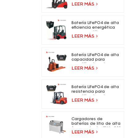
- 73,6 V, batería de iones
LEER MÁS
de litio para carretillas
elevadoras eléctricas.
Batería LiFePO4 de alta
eficiencia energética
para carretilla
LEER MÁS
elevadora eléctrica
Batería LiFePO4 de alta
capacidad para
carretilla elevadora
LEER MÁS
eléctrica
Batería LiFePO4 de alta
resistencia para
carretilla elevadora
LEER MÁS
eléctrica
Cargadores de
baterías de litio de alta
frecuencia de 48 V y 100
LEER MÁS
A para carretillas
elevadoras