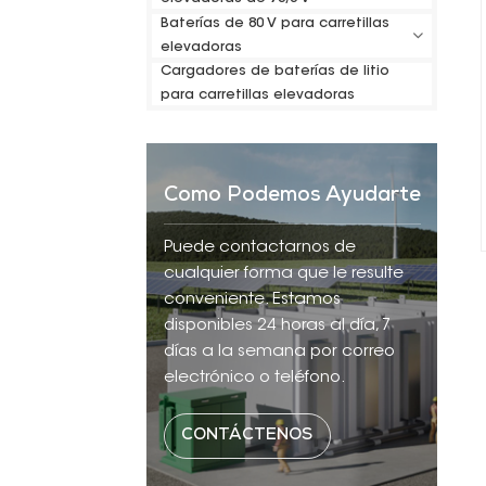
Baterías de 80 V para carretillas
elevadoras
Cargadores de baterías de litio
para carretillas elevadoras
Como Podemos Ayudarte
Puede contactarnos de
cualquier forma que le resulte
conveniente. Estamos
disponibles 24 horas al día, 7
días a la semana por correo
electrónico o teléfono.
CONTÁCTENOS