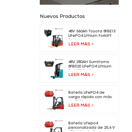
Nuevos Productos
48V 560Ah Toyota 8FBE15
LiFePO4 Lithium Forklift
Battery
LEER MÁS
48V 280AH Sumitomo
8FBR20 LiFePO4 Lithium
Forklift Battery
LEER MÁS
Batería LiFePO4 de
carga rápida con más
de 5000 ciclos de vida
LEER MÁS
para carretillas
elevadoras eléctricas.
Batería Lifepo4
personalizada de 25,6 V