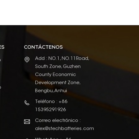
ES
CONTÁCTENOS
Add : NO.1, NO.11Road,
o
South Zone, Guzhen
County Economic
Development Zone,
o
Bengbu, Anhui
Teléfono : +86
15395291926
Correo electrónico :
alex@stechbatteries.com