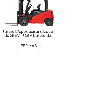
Batería Lifepo4 personalizada
de 25,6 V - 73,6 V, batería de
iones de litio para carretillas
elevadoras eléctricas.
LEER MÁS