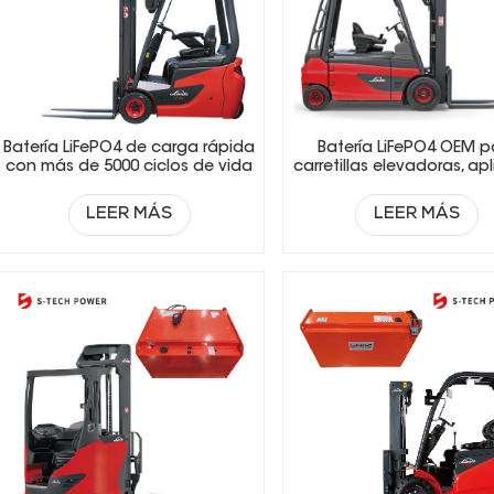
Batería LiFePO4 de carga rápida
Batería LiFePO4 OEM p
con más de 5000 ciclos de vida
carretillas elevadoras, ap
para carretillas elevadoras
a diferentes marcas 
eléctricas.
carretillas elevadora
LEER MÁS
LEER MÁS