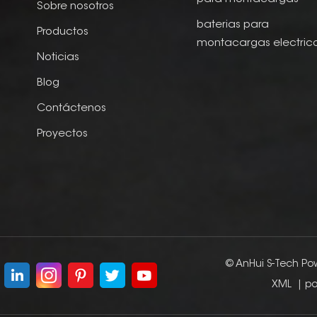
Sobre nosotros
baterias para
Productos
montacargas electric
Noticias
Blog
Contáctenos
Proyectos
© AnHui S-Tech Pow
XML
|
po