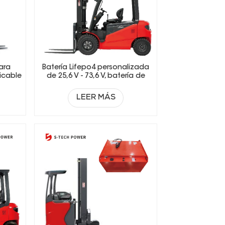
ara
Batería Lifepo4 personalizada
licable
de 25,6 V - 73,6 V, batería de
de
iones de litio para carretillas
s.
elevadoras eléctricas.
LEER MÁS