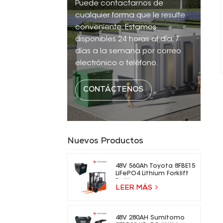
Puede contactarnos de
cualquier forma que le resulte
conveniente. Estamos
disponibles 24 horas al día, 7
días a la semana por correo
electrónico o teléfono.
CONTÁCTENOS
Nuevos Productos
48V 560Ah Toyota 8FBE15
LiFePO4 Lithium Forklift
Battery
LEER MÁS
48V 280AH Sumitomo