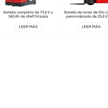
Batería completa de 73,6 V y
Batería de iones de litio 
560 Ah de LiFePO4 para
personalizada de 25,6 V, 
carretillas elevadoras con
51,2 V y 73,6 V para
cargador inteligente y BMS.
montacargas.
LEER MÁS
LEER MÁS