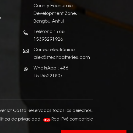
County Economic
Development Zone,
o
Bengbu, Anhui
Teléfono : +86
15395291926
Correo electrónico :
alex@stechbatteries.com
WhatsApp : +86
15155221807
er Iot Co.Ltd Reservados todos los derechos.
lítica de privacidad
Red IPv6 compatible