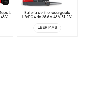
Lifepo4
Batería de litio recargable
48 V,
LifePO4 de 25,6 V, 48 V, 51,2 V,
73,6 V y 72 V para carretillas
elevadoras eléctricas.
LEER MÁS