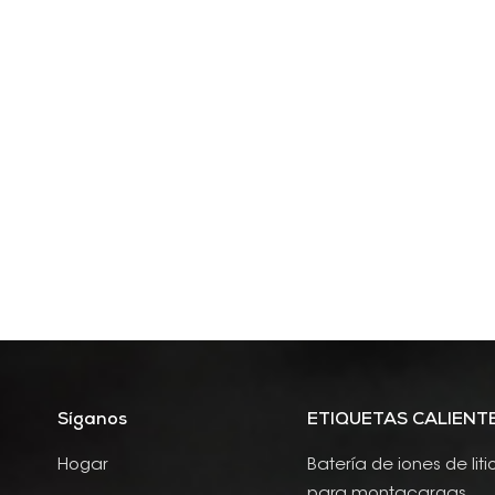
Síganos
ETIQUETAS CALIENT
Hogar
Batería de iones de liti
para montacargas