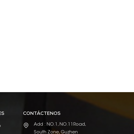
ES
CONTÁCTENOS
Add : NO.1, NO.11Road,
o
South Zone, Guzhen