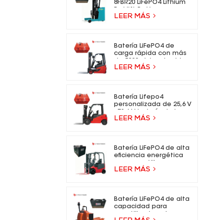
8FBR20 LiFePO4 Lithium
Forklift Battery
LEER MÁS
Batería LiFePO4 de
carga rápida con más
de 5000 ciclos de vida
LEER MÁS
para carretillas
elevadoras eléctricas.
Batería Lifepo4
personalizada de 25,6 V
- 73,6 V, batería de iones
LEER MÁS
de litio para carretillas
elevadoras eléctricas.
Batería LiFePO4 de alta
eficiencia energética
para carretilla
LEER MÁS
elevadora eléctrica
Batería LiFePO4 de alta
capacidad para
carretilla elevadora