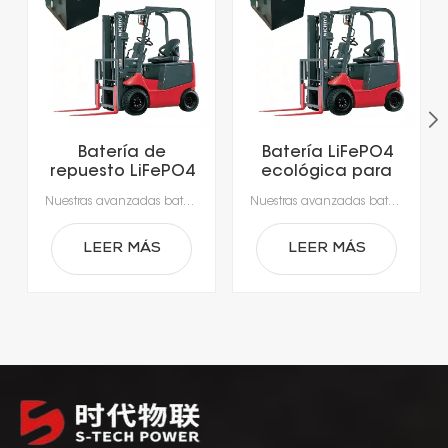
Batería de
Batería LiFePO4
repuesto LiFePO4
ecológica para
para carretilla
carretilla
Nuestras avanzadas baterías de iones de litio, diseñadas específicamente para las exigencias de la manipulación moderna de materiales.Experimente una productividad sin precedentes con una carga rápida que tarda tan solo 1-2 horas, lo que permite cargar la batería durante los descansos y elimina los largos tiempos de inactividad por cambio de batería.Gracias a los sistemas de gestión de baterías (BMS) integrados, que garantizan una seguridad, un rendimiento y una durabilidad óptimos, obtendrá una alimentación fiable, más inteligente y segura.
Nuestras avanzadas baterías de iones de litio, diseñadas específicamente para las exigencias de la manipulación moderna de materiales.Experimente una productividad sin precedentes con una carga rápida que tarda tan solo 1-2 horas, lo que permite cargar la batería durante los descansos y elimina los largos tiempos de inactividad por cambio de batería.Gracias a los sistemas de gestión de baterías (BMS) integrados, que garantizan una seguridad, un rendimiento y una durabilidad óptimos, obtendrá una alimentación fiable, más inteligente y segura.
elevadora
elevadora
eléctrica
eléctrica
LEER MÁS
LEER MÁS