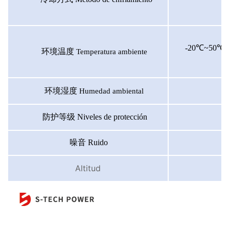
-20℃~50℃
环境温度
Temperatura ambiente
环境湿度
Humedad ambiental
防护等级
Niveles de protección
噪音
Ruido
Altitud