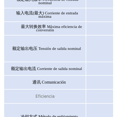
nominal
输入电流(最大)
Corriente de entrada
máxima
最大转换效率
Máxima eficiencia de
conversión
额定输出电压
Tensión de salida nominal
额定输出电流
Corriente de salida nominal
通讯
Comunicación
Eficiencia
冷却方式
Método de enfriamiento