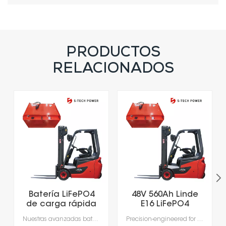
PRODUCTOS
RELACIONADOS
Batería LiFePO4
48V 560Ah Linde
de carga rápida
E16 LiFePO4
con más de 5000
Lithium Forklift
Nuestras avanzadas baterías de iones de litio, diseñadas específicamente para las exigencias de la manipulación moderna de materiales.Experimente una productividad sin precedentes con una carga rápida que tarda tan solo 1-2 horas, lo que permite cargar la batería durante los descansos y elimina los largos tiempos de inactividad por cambio de batería.Gracias a los sistemas de gestión de baterías (BMS) integrados, que garantizan una seguridad, un rendimiento y una durabilidad óptimos, obtendrá una alimentación fiable, más inteligente y segura.
Precision-engineered for the rigorous demands of modern material handling, our advanced lithium-ion batteries deliver unmatched efficiency. Intelligent power management enables rapid, opportunity charging in as little as 1–2 hours, ensuring your fleet stays productive around the clock. Integrated Battery Management Systems (BMS) provide real-time monitoring for enhanced safety, optimal performance, and extended battery life—making power delivery smarter, safer, and more reliable.
ciclos de vida
Battery