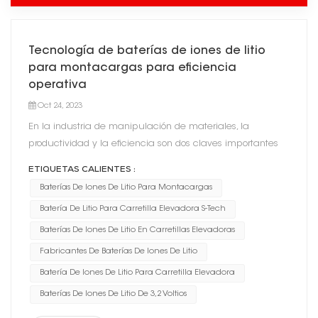
Tecnología de baterías de iones de litio
para montacargas para eficiencia
operativa
Oct 24, 2023
En la industria de manipulación de materiales, la
productividad y la eficiencia son dos claves importantes
para el éxito. El día tiene un número limitado de horas, por
ETIQUETAS CALIENTES :
lo que siempre que una empresa puede encontrar una
Baterías De Iones De Litio Para Montacargas
manera de hacer más en menos tiempo, obtiene u...
Batería De Litio Para Carretilla Elevadora S-Tech
Baterías De Iones De Litio En Carretillas Elevadoras
Fabricantes De Baterías De Iones De Litio
Batería De Iones De Litio Para Carretilla Elevadora
Baterías De Iones De Litio De 3,2 Voltios