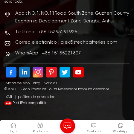
solicitado.
Add : NO.1, NO.11Road, South Zone, Guzhen County
Economic Development Zone, Bengbu, Anhui
Teléfono : +86 15395291926
Correo electrónico : alex@stechbatteries.com
WhatsApp : +86 15155221807
Mapa del sitio
Blog
Noticias
© AnHui S-Tech Power Iot Co.Ltd Reservados todos los derechos.
XML
|
política de privacidad
Red IPv6 compatible
Hogar
Productos
Contacto
WhatsApp