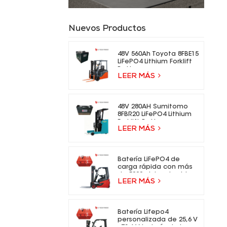
Nuevos Productos
48V 560Ah Toyota 8FBE15
LiFePO4 Lithium Forklift
Battery
LEER MÁS
48V 280AH Sumitomo
8FBR20 LiFePO4 Lithium
Forklift Battery
LEER MÁS
Batería LiFePO4 de
carga rápida con más
de 5000 ciclos de vida
LEER MÁS
para carretillas
elevadoras eléctricas.
Batería Lifepo4
personalizada de 25,6 V