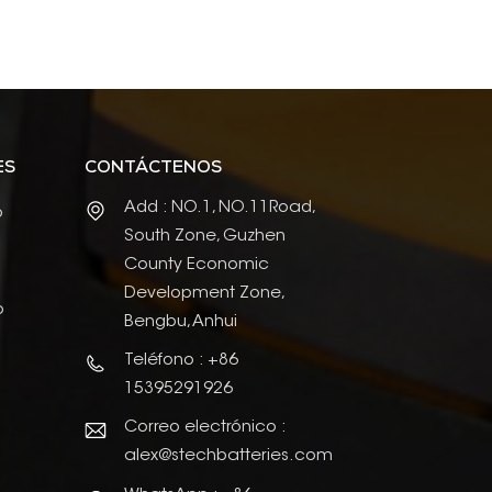
ES
CONTÁCTENOS
Add : NO.1, NO.11Road,
o
South Zone, Guzhen
County Economic
Development Zone,
o
Bengbu, Anhui
Teléfono : +86
15395291926
Correo electrónico :
alex@stechbatteries.com