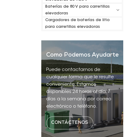
Baterías de 80 V para carretillas
elevadoras
Cargadores de baterías de litio
para carretillas elevadoras
Como Podemos Ayudarte
Puede contactarnos de
cualquier forma que le resulte
conveniente. Estamos
disponibles 24 horas al día, 7
días a la semana por correo
electrónico o teléfono.
CONTÁCTENOS