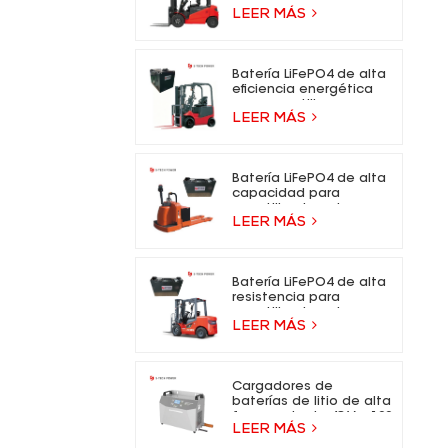
- 73,6 V, batería de iones
LEER MÁS
de litio para carretillas
elevadoras eléctricas.
Batería LiFePO4 de alta
eficiencia energética
para carretilla
LEER MÁS
elevadora eléctrica
Batería LiFePO4 de alta
capacidad para
carretilla elevadora
LEER MÁS
eléctrica
Batería LiFePO4 de alta
resistencia para
carretilla elevadora
LEER MÁS
eléctrica
Cargadores de
baterías de litio de alta
frecuencia de 48 V y 100
LEER MÁS
A para carretillas
elevadoras