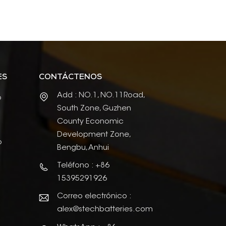
ES
CONTÁCTENOS
Add : NO.1, NO.11Road,
o
South Zone, Guzhen
County Economic
Development Zone,
o
Bengbu, Anhui
Teléfono : +86
15395291926
Correo electrónico :
alex@stechbatteries.com