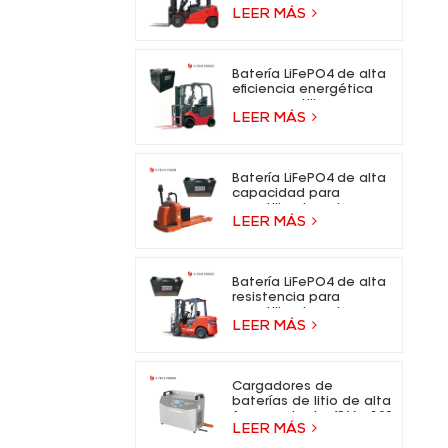
- 73,6 V, batería de iones
LEER MÁS
de litio para carretillas
elevadoras eléctricas.
Batería LiFePO4 de alta
eficiencia energética
para carretilla
LEER MÁS
elevadora eléctrica
Batería LiFePO4 de alta
capacidad para
carretilla elevadora
LEER MÁS
eléctrica
Batería LiFePO4 de alta
resistencia para
carretilla elevadora
LEER MÁS
eléctrica
Cargadores de
baterías de litio de alta
frecuencia de 48 V y 100
LEER MÁS
A para carretillas
elevadoras