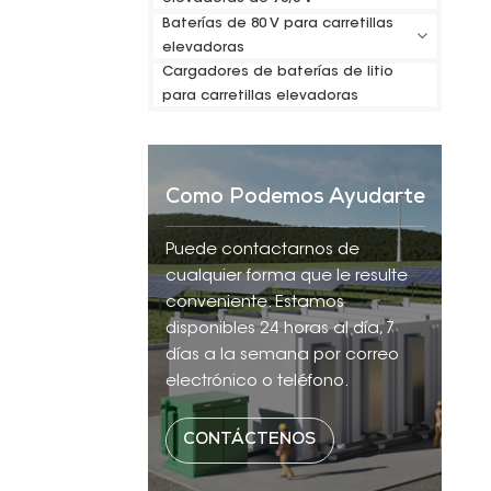
Baterías de 80 V para carretillas
elevadoras
Cargadores de baterías de litio
para carretillas elevadoras
Como Podemos Ayudarte
Puede contactarnos de
cualquier forma que le resulte
conveniente. Estamos
disponibles 24 horas al día, 7
días a la semana por correo
electrónico o teléfono.
CONTÁCTENOS