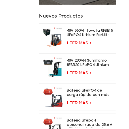
Nuevos Productos
48V 560Ah Toyota 8FBE15
LiFePO4 Lithium Forklift
Battery
LEER MÁS
48V 280AH Sumitomo
8FBR20 LiFePO4 Lithium
Forklift Battery
LEER MÁS
Batería LiFePO4 de
carga rápida con más
de 5000 ciclos de vida
LEER MÁS
para carretillas
elevadoras eléctricas.
Batería Lifepo4
personalizada de 25,6 V