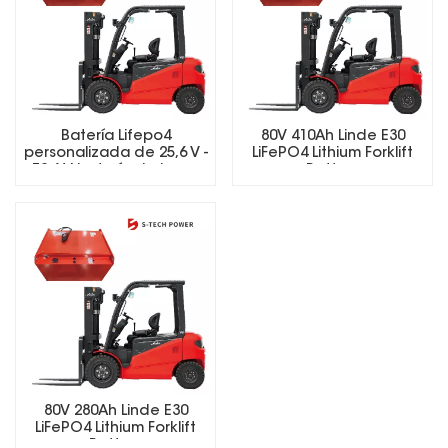
Batería Lifepo4
80V 410Ah Linde E30
personalizada de 25,6 V -
LiFePO4 Lithium Forklift
73,6 V, batería de iones
Battery
de litio para carretillas
elevadoras eléctricas.
80V 280Ah Linde E30
LiFePO4 Lithium Forklift
Battery