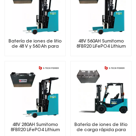
Batería de iones de litio
48V 560AH Sumitomo
de 48 V y 560 Ah para
8FBR20 LiFePO4 Lithium
carretillas elevadoras,
Forklift Battery
de larga duración
(LiFePO4).
48V 280AH Sumitomo
Batería de iones de litio
8FBR20 LiFePO4 Lithium
de carga rápida para
Forklift Battery
carretillas elevadoras de