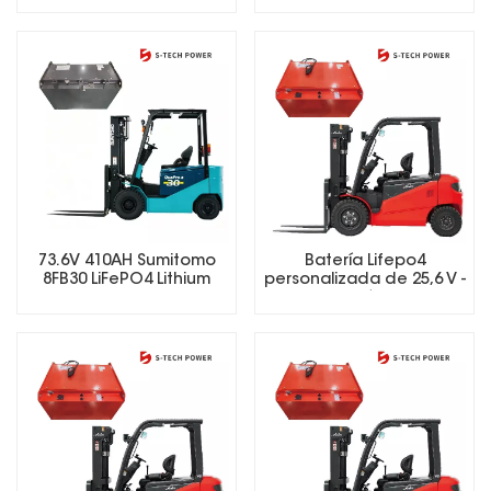
73,6 V y 280 Ah
73.6V 410AH Sumitomo
Batería Lifepo4
8FB30 LiFePO4 Lithium
personalizada de 25,6 V -
Forklift Battery
73,6 V, batería de iones
de litio para carretillas
elevadoras eléctricas.