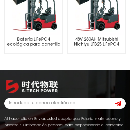
Batería LiFePO4
48V 280AH Mitsubishi
ecológica para carretilla
Nichiyu LFB25 LiFePO4
elevadora eléctrica
Lithium Forklift Battery
Al hacer clic en Enviar, usted acepta que Polarium almacene y
procese su información personal para proporcionarle el contenido