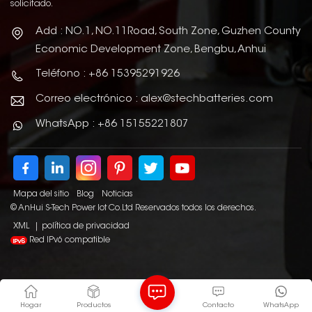
solicitado.
Add : NO.1, NO.11Road, South Zone, Guzhen County
Economic Development Zone, Bengbu, Anhui
Teléfono : +86 15395291926
Correo electrónico : alex@stechbatteries.com
WhatsApp : +86 15155221807
Mapa del sitio
Blog
Noticias
© AnHui S-Tech Power Iot Co.Ltd Reservados todos los derechos.
XML
|
política de privacidad
Red IPv6 compatible
Hogar
Productos
Contacto
WhatsApp