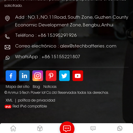
solicitado.
Add : NO.1, NO.11Road, South Zone, Guzhen County
Economic Development Zone, Bengbu, Anhui
Teléfono : +86 15395291926
Correo electrónico : alex@stechbatteries.com
WhatsApp : +86 15155221807
Mapa del sitio
Blog
Noticias
© AnHui S-Tech Power Iot Co.Ltd Reservados todos los derechos.
XML
|
política de privacidad
Red IPv6 compatible