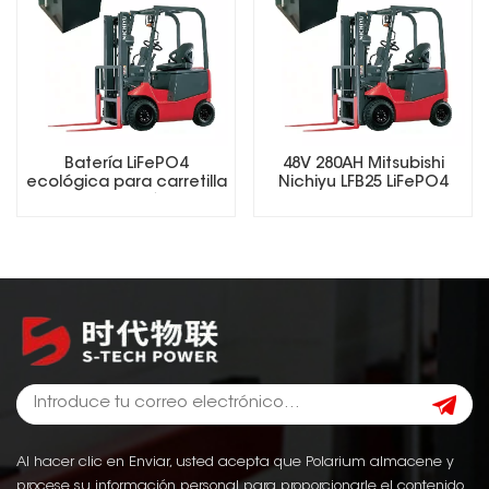
Batería LiFePO4
48V 280AH Mitsubishi
ecológica para carretilla
Nichiyu LFB25 LiFePO4
elevadora eléctrica
Lithium Forklift Battery
Al hacer clic en Enviar, usted acepta que Polarium almacene y
procese su información personal para proporcionarle el contenido