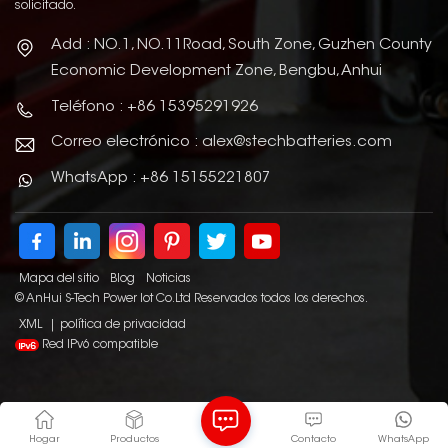
solicitado.
Add : NO.1, NO.11Road, South Zone, Guzhen County
Economic Development Zone, Bengbu, Anhui
Teléfono : +86 15395291926
Correo electrónico : alex@stechbatteries.com
WhatsApp : +86 15155221807
Mapa del sitio
Blog
Noticias
© AnHui S-Tech Power Iot Co.Ltd Reservados todos los derechos.
XML
|
política de privacidad
Red IPv6 compatible
Hogar
Productos
Contacto
WhatsApp