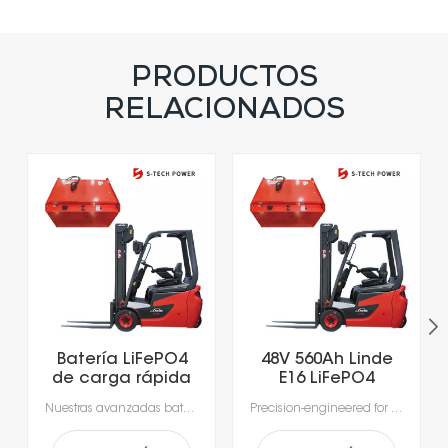
PRODUCTOS
RELACIONADOS
Batería LiFePO4
48V 560Ah Linde
de carga rápida
E16 LiFePO4
con más de 5000
Lithium Forklift
Nuestras avanzadas baterías de iones de litio, diseñadas específicamente para las exigencias de la manipulación moderna de materiales.Experimente una productividad sin precedentes con una carga rápida que tarda tan solo 1-2 horas, lo que permite cargar la batería durante los descansos y elimina los largos tiempos de inactividad por cambio de batería.Gracias a los sistemas de gestión de baterías (BMS) integrados, que garantizan una seguridad, un rendimiento y una durabilidad óptimos, obtendrá una alimentación fiable, más inteligente y segura.
Precision-engineered for the rigorous demands of modern material handling, our advanced lithium-ion batteries deliver unmatched efficiency. Intelligent power management enables rapid, opportunity charging in as little as 1–2 hours, ensuring your fleet stays productive around the clock. Integrated Battery Management Systems (BMS) provide real-time monitoring for enhanced safety, optimal performance, and extended battery life—making power delivery smarter, safer, and more reliable.
ciclos de vida
Battery
para carretillas