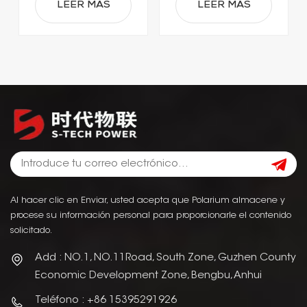
elevadoras
LEER MÁS
LEER MÁS
eléctricas.
Al hacer clic en Enviar, usted acepta que Polarium almacene y
procese su información personal para proporcionarle el contenido
solicitado.
Add : NO.1, NO.11Road, South Zone, Guzhen County
Economic Development Zone, Bengbu, Anhui
Teléfono : +86 15395291926