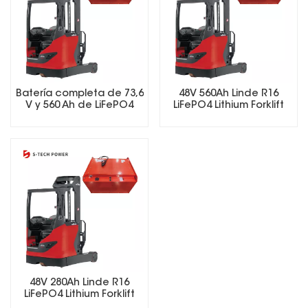
Batería completa de 73,6
48V 560Ah Linde R16
V y 560 Ah de LiFePO4
LiFePO4 Lithium Forklift
para carretillas
Battery
elevadoras con
cargador inteligente y
BMS.
48V 280Ah Linde R16
LiFePO4 Lithium Forklift
Battery