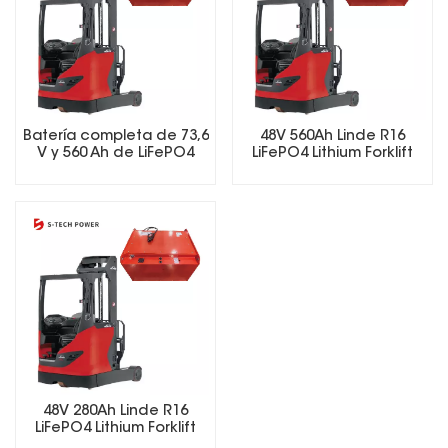
Batería completa de 73,6
48V 560Ah Linde R16
V y 560 Ah de LiFePO4
LiFePO4 Lithium Forklift
para carretillas
Battery
elevadoras con
cargador inteligente y
BMS.
48V 280Ah Linde R16
LiFePO4 Lithium Forklift
Battery