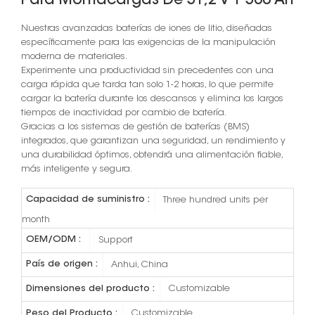
Para Montacargas De 51,2 V Y 560 Ah
Nuestras avanzadas baterías de iones de litio, diseñadas
específicamente para las exigencias de la manipulación
moderna de materiales.
Experimente una productividad sin precedentes con una
carga rápida que tarda tan solo 1-2 horas, lo que permite
cargar la batería durante los descansos y elimina los largos
tiempos de inactividad por cambio de batería.
Gracias a los sistemas de gestión de baterías (BMS)
integrados, que garantizan una seguridad, un rendimiento y
una durabilidad óptimos, obtendrá una alimentación fiable,
más inteligente y segura.
Capacidad de suministro :
Three hundred units per
month
OEM/ODM :
Support
País de origen :
Anhui, China
Dimensiones del producto :
Customizable
Peso del Producto :
Customizable