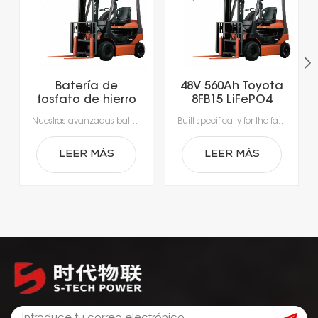
Batería de
48V 560Ah Toyota
fosfato de hierro
8FB15 LiFePO4
y litio para
Lithium Forklift
Nuestras avanzadas baterías de iones de litio, diseñadas específicamente para las exigencias de la manipulación moderna de materiales.Experimente una productividad sin precedentes con una carga rápida que tarda tan solo 1-2 horas, lo que permite cargar la batería durante los descansos y elimina los largos tiempos de inactividad por cambio de batería.Gracias a los sistemas de gestión de baterías (BMS) integrados, que garantizan una seguridad, un rendimiento y una durabilidad óptimos, obtendrá una alimentación fiable, más inteligente y segura.
Built specifically for the fast-paced nature of modern material handling, our lithium-ion batteries offer the agility your operation demands. Rapid 1- to 2-hour charging supports opportunity charging during breaks, significantly reducing downtime and keeping your fleet moving. Featuring a sophisticated Battery Management System (BMS), our technology delivers continuous safety monitoring, superior performance, and durable power—giving you a smarter, safer energy solution for your facility.
montacargas de
Battery
51,2 V y 560 Ah
LEER MÁS
LEER MÁS