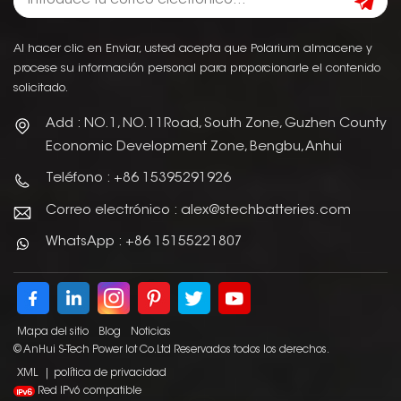
Al hacer clic en Enviar, usted acepta que Polarium almacene y
procese su información personal para proporcionarle el contenido
solicitado.
Add : NO.1, NO.11Road, South Zone, Guzhen County
Economic Development Zone, Bengbu, Anhui
Teléfono : +86 15395291926
Correo electrónico : alex@stechbatteries.com
WhatsApp : +86 15155221807
Mapa del sitio
Blog
Noticias
© AnHui S-Tech Power Iot Co.Ltd Reservados todos los derechos.
XML
|
política de privacidad
Red IPv6 compatible