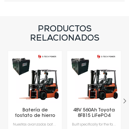
PRODUCTOS
RELACIONADOS
Batería de
48V 560Ah Toyota
fosfato de hierro
8FB15 LiFePO4
y litio para
Lithium Forklift
Nuestras avanzadas baterías de iones de litio, diseñadas específicamente para las exigencias de la manipulación moderna de materiales.Experimente una productividad sin precedentes con una carga rápida que tarda tan solo 1-2 horas, lo que permite cargar la batería durante los descansos y elimina los largos tiempos de inactividad por cambio de batería.Gracias a los sistemas de gestión de baterías (BMS) integrados, que garantizan una seguridad, un rendimiento y una durabilidad óptimos, obtendrá una alimentación fiable, más inteligente y segura.
Built specifically for the fast-paced nature of modern material handling, our lithium-ion batteries offer the agility your operation demands. Rapid 1- to 2-hour charging supports opportunity charging during breaks, significantly reducing downtime and keeping your fleet moving. Featuring a sophisticated Battery Management System (BMS), our technology delivers continuous safety monitoring, superior performance, and durable power—giving you a smarter, safer energy solution for your facility.
montacargas de
Battery