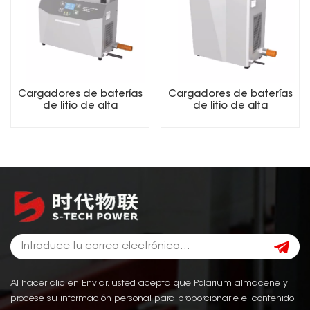
Cargadores de baterías
Cargadores de baterías
de litio de alta
de litio de alta
frecuencia de 48 V y 100
frecuencia de 48 V y 200
A para carretillas
A para carretillas
elevadoras
elevadoras
Al hacer clic en Enviar, usted acepta que Polarium almacene y
procese su información personal para proporcionarle el contenido