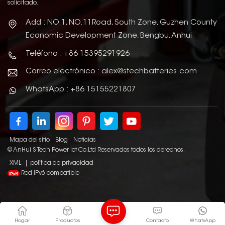
solicitado.
Add : NO.1, NO.11Road, South Zone, Guzhen County
Economic Development Zone, Bengbu, Anhui
Teléfono : +86 15395291926
Correo electrónico : alex@stechbatteries.com
WhatsApp : +86 15155221807
Mapa del sitio
Blog
Noticias
© AnHui S-Tech Power Iot Co.Ltd Reservados todos los derechos.
XML
|
política de privacidad
Red IPv6 compatible
Hogar
Productos
Contacto
WhatsApp