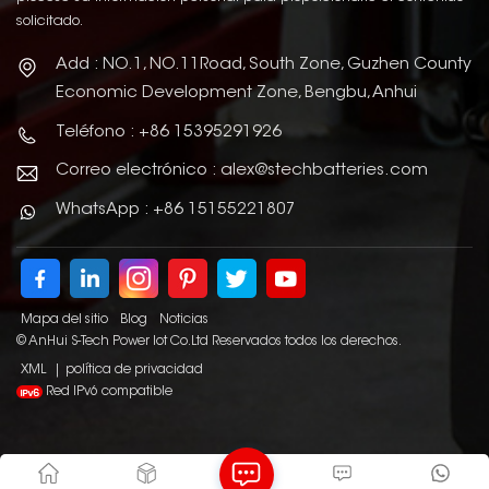
solicitado.
Add : NO.1, NO.11Road, South Zone, Guzhen County
Economic Development Zone, Bengbu, Anhui
Teléfono : +86 15395291926
Correo electrónico : alex@stechbatteries.com
WhatsApp : +86 15155221807
Mapa del sitio
Blog
Noticias
© AnHui S-Tech Power Iot Co.Ltd Reservados todos los derechos.
XML
|
política de privacidad
Red IPv6 compatible