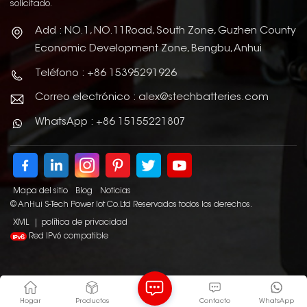
solicitado.
Add : NO.1, NO.11Road, South Zone, Guzhen County
Economic Development Zone, Bengbu, Anhui
Teléfono : +86 15395291926
Correo electrónico : alex@stechbatteries.com
WhatsApp : +86 15155221807
Mapa del sitio
Blog
Noticias
© AnHui S-Tech Power Iot Co.Ltd Reservados todos los derechos.
XML
|
política de privacidad
Red IPv6 compatible
Hogar
Productos
Contacto
WhatsApp