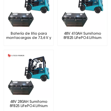
Batería de litio para
48V 410AH Sumitomo
montacargas de 73,6 V y
8FB25 LiFePO4 Lithium
410 Ah con sistema de
Forklift Battery
gestión de batería
inteligente (BMS) y
batería LiFePO4.
48V 280AH Sumitomo
8FB25 LiFePO4 Lithium
Forklift Battery