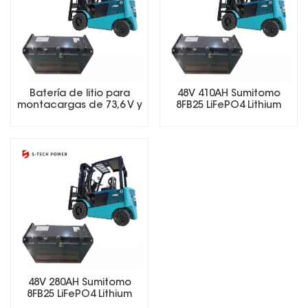
Batería de litio para
48V 410AH Sumitomo
montacargas de 73,6 V y
8FB25 LiFePO4 Lithium
410 Ah con sistema de
Forklift Battery
gestión de batería
inteligente (BMS) y
batería LiFePO4.
48V 280AH Sumitomo
8FB25 LiFePO4 Lithium
Forklift Battery