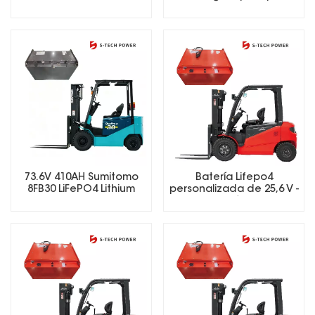
Forklift Battery
carretillas elevadoras de
73,6 V y 280 Ah
73.6V 410AH Sumitomo
Batería Lifepo4
8FB30 LiFePO4 Lithium
personalizada de 25,6 V -
Forklift Battery
73,6 V, batería de iones
de litio para carretillas
elevadoras eléctricas.