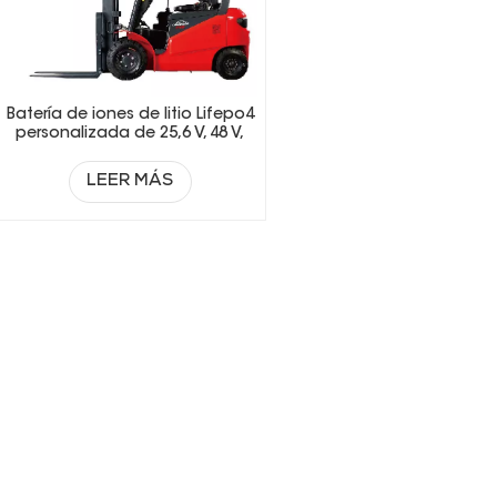
Batería de iones de litio Lifepo4
personalizada de 25,6 V, 48 V,
51,2 V y 73,6 V para
montacargas.
LEER MÁS