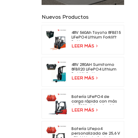
Nuevos Productos
48V 560Ah Toyota 8FBE15
LiFePO4 Lithium Forklift
Battery
LEER MÁS
48V 280AH Sumitomo
8FBR20 LiFePO4 Lithium
Forklift Battery
LEER MÁS
Batería LiFePO4 de
carga rápida con más
de 5000 ciclos de vida
LEER MÁS
para carretillas
elevadoras eléctricas.
Batería Lifepo4
personalizada de 25,6 V