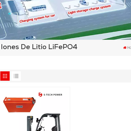
Iones De Litio LiFePO4
H