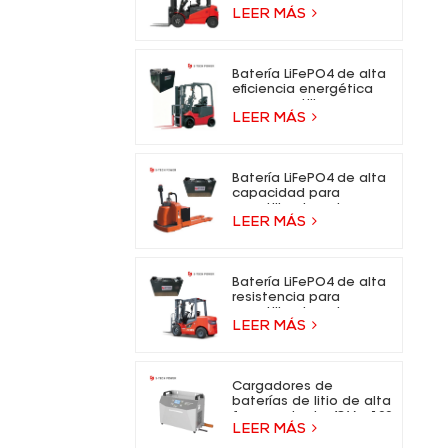
- 73,6 V, batería de iones
LEER MÁS
de litio para carretillas
elevadoras eléctricas.
Batería LiFePO4 de alta
eficiencia energética
para carretilla
LEER MÁS
elevadora eléctrica
Batería LiFePO4 de alta
capacidad para
carretilla elevadora
LEER MÁS
eléctrica
Batería LiFePO4 de alta
resistencia para
carretilla elevadora
LEER MÁS
eléctrica
Cargadores de
baterías de litio de alta
frecuencia de 48 V y 100
LEER MÁS
A para carretillas
elevadoras