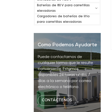
Baterías de 80 V para carretillas
elevadoras
Cargadores de baterías de litio
para carretillas elevadoras
Como Podemos Ayudarte
Puede contactarnos de
cualquier forma que le resulte
conveniente. Estamos
disponibles 24 horas al día, 7
días a la semana por correo
electrónico o teléfono.
CONTÁCTENOS