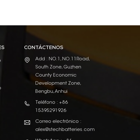
ES
CONTÁCTENOS
Add : NO.1, NO.11Road,
o
South Zone, Guzhen
County Economic
Development Zone,
o
Bengbu, Anhui
Teléfono : +86
15395291926
Correo electrónico :
alex@stechbatteries.com