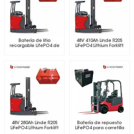
Batería de litio
48V 410Ah Linde R20S
recargable LifePO4 de
LiFePO4 Lithium Forklift
25,6 V, 48 V, 51,2 V, 73,6 V y
Battery
72 V para carretillas
elevadoras eléctricas.
Batería de repuesto
48V 280Ah Linde R20S
LiFePO4 para carretilla
LiFePO4 Lithium Forklift
elevadora eléctrica
Battery