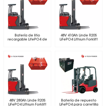
Batería de litio
48V 410Ah Linde R20S
recargable LifePO4 de
LiFePO4 Lithium Forklift
25,6 V, 48 V, 51,2 V, 73,6 V y
Battery
72 V para carretillas
elevadoras eléctricas.
Batería de repuesto
48V 280Ah Linde R20S
LiFePO4 para carretilla
LiFePO4 Lithium Forklift