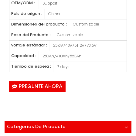
OEM/ODM :
Support
País de origen :
China
Dimensiones del producto :
Customizable
Peso del Producto :
Customizable
voltaje estándar :
25.6V/48V/51.2V/73.6V
Capacidad :
280Ah/410Ah/560Ah
Tiempo de espera :
7 days
PREGUNTE AHORA
Categorías De Producto