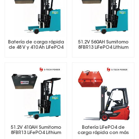
Batería de carga rápida
51.2V 560AH Sumitomo
de 48 V y 410 Ah LiFePO4
8FBR13 LiFePO4 Lithium
para montacargas, ideal
Forklift Battery
para operaciones en
múltiples turnos.
51.2V 410AH Sumitomo
Batería LiFePO4 de
8FBR13 LiFePO4 Lithium
carga rápida con más
Forklift Battery
de 5000 ciclos de vida