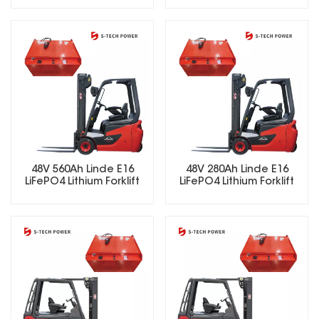
para carretillas
elevadoras eléctricas.
48V 560Ah Linde E16
48V 280Ah Linde E16
LiFePO4 Lithium Forklift
LiFePO4 Lithium Forklift
Battery
Battery