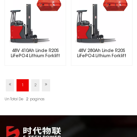
48V 410Ah Linde R20S
48V 280Ah Linde R20S
LiFePO4 Lithium Forklift
LiFePO4 Lithium Forklift
Battery
Battery
1
2
Un Total De
2
Paginas