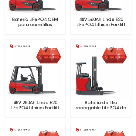
Batería LiFePO4 OEM
48V 560Ah Linde E20
para carretillas
LiFePO4 Lithium Forklift
elevadoras, aplicable a
Battery
diferentes marcas de
carretillas elevadoras.
48V 280Ah Linde E20
Batería de litio
LiFePO4 Lithium Forklift
recargable LifePO4 de
Battery
25,6 V, 48 V, 51,2 V, 73,6 V y
72 V para carretillas
elevadoras eléctricas.