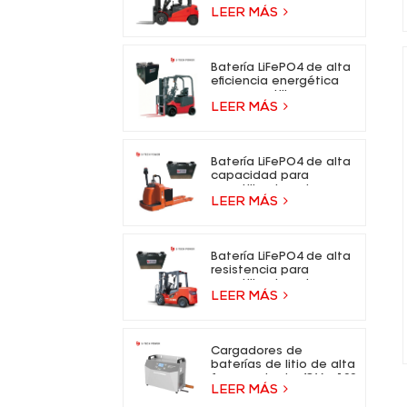
- 73,6 V, batería de iones
LEER MÁS
de litio para carretillas
elevadoras eléctricas.
Batería LiFePO4 de alta
eficiencia energética
para carretilla
LEER MÁS
elevadora eléctrica
Batería LiFePO4 de alta
capacidad para
carretilla elevadora
LEER MÁS
eléctrica
Batería LiFePO4 de alta
resistencia para
carretilla elevadora
LEER MÁS
eléctrica
Cargadores de
baterías de litio de alta
frecuencia de 48 V y 100
LEER MÁS
A para carretillas
elevadoras