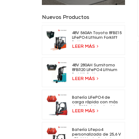
Nuevos Productos
48V 560Ah Toyota 8FBE15
LiFePO4 Lithium Forklift
Battery
LEER MÁS
48V 280AH Sumitomo
8FBR20 LiFePO4 Lithium
Forklift Battery
LEER MÁS
Batería LiFePO4 de
carga rápida con más
de 5000 ciclos de vida
LEER MÁS
para carretillas
elevadoras eléctricas.
Batería Lifepo4
personalizada de 25,6 V