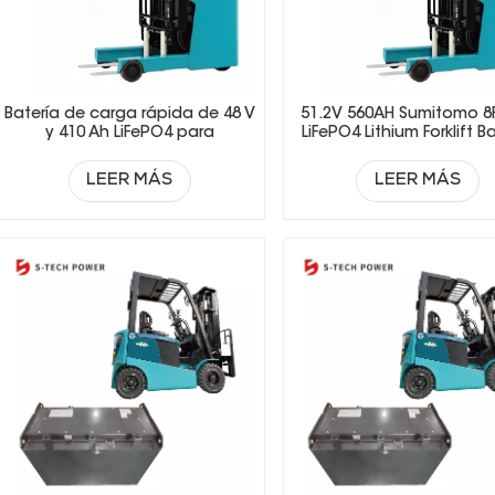
Batería de carga rápida de 48 V
51.2V 560AH Sumitomo 8
y 410 Ah LiFePO4 para
LiFePO4 Lithium Forklift B
montacargas, ideal para
operaciones en múltiples
LEER MÁS
LEER MÁS
turnos.