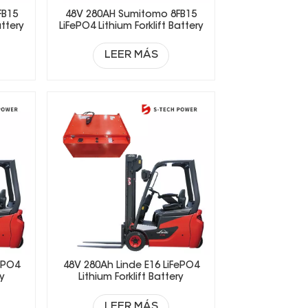
FB15
48V 280AH Sumitomo 8FB15
attery
LiFePO4 Lithium Forklift Battery
LEER MÁS
ePO4
48V 280Ah Linde E16 LiFePO4
ry
Lithium Forklift Battery
LEER MÁS