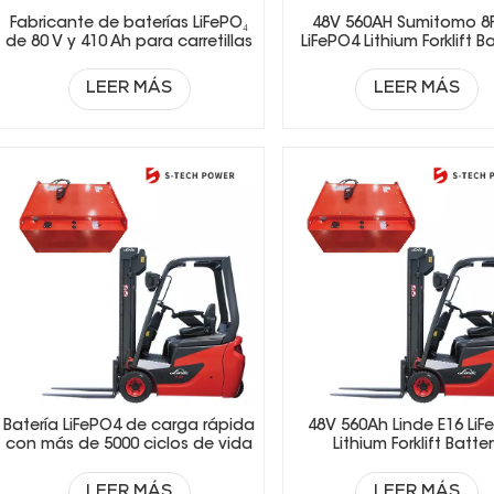
Fabricante de baterías LiFePO₄
48V 560AH Sumitomo 8
de 80 V y 410 Ah para carretillas
LiFePO4 Lithium Forklift B
elevadoras
LEER MÁS
LEER MÁS
Batería LiFePO4 de carga rápida
48V 560Ah Linde E16 LiF
con más de 5000 ciclos de vida
Lithium Forklift Batte
para carretillas elevadoras
eléctricas.
LEER MÁS
LEER MÁS