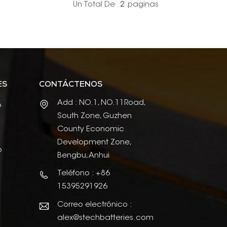
Un Total De
2
Paginas
ES
CONTÁCTENOS
Add : NO.1, NO.11Road,
o
South Zone, Guzhen
County Economic
Development Zone,
o
Bengbu, Anhui
Teléfono : +86
15395291926
Correo electrónico :
alex@stechbatteries.com