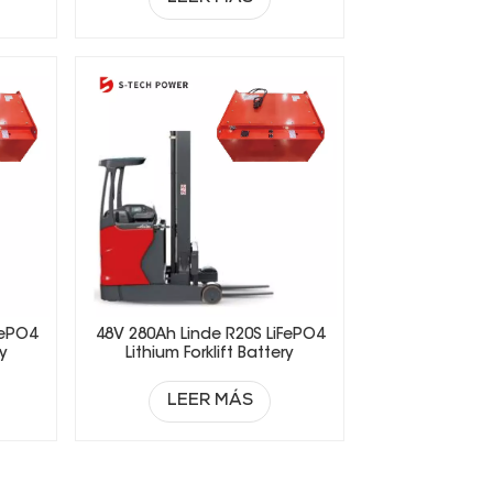
FePO4
48V 280Ah Linde R20S LiFePO4
ry
Lithium Forklift Battery
LEER MÁS