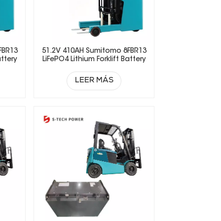
FBR13
51.2V 410AH Sumitomo 8FBR13
attery
LiFePO4 Lithium Forklift Battery
LEER MÁS