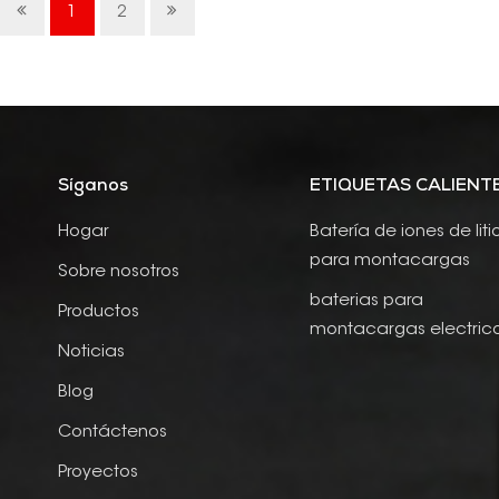
1
2
Síganos
ETIQUETAS CALIENT
Hogar
Batería de iones de liti
para montacargas
Sobre nosotros
baterias para
Productos
montacargas electric
Noticias
Blog
Contáctenos
Proyectos