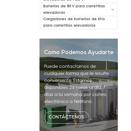
Baterías de 80 V para carretillas
elevadoras
Cargadores de baterías de litio
para carretillas elevadoras
Como Podemos Ayudarte
Puede contactarnos de
cualquier forma que le resulte
conveniente. Estamos
disponibles 24 horas al día, 7
días a la semana por correo
electrónico o teléfono.
CONTÁCTENOS