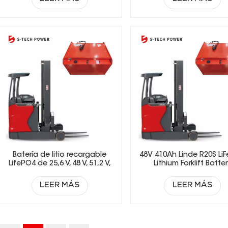
Batería de litio recargable
48V 410Ah Linde R20S Li
LifePO4 de 25,6 V, 48 V, 51,2 V,
Lithium Forklift Batte
73,6 V y 72 V para carretillas
elevadoras eléctricas.
LEER MÁS
LEER MÁS