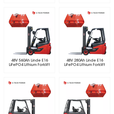
para carretillas
elevadoras eléctricas.
48V 560Ah Linde E16
48V 280Ah Linde E16
LiFePO4 Lithium Forklift
LiFePO4 Lithium Forklift
Battery
Battery