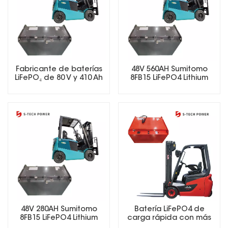
Fabricante de baterías
48V 560AH Sumitomo
LiFePO₄ de 80 V y 410 Ah
8FB15 LiFePO4 Lithium
para carretillas
Forklift Battery
elevadoras
48V 280AH Sumitomo
Batería LiFePO4 de
8FB15 LiFePO4 Lithium
carga rápida con más
Forklift Battery
de 5000 ciclos de vida