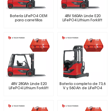
Batería LiFePO4 OEM
48V 560Ah Linde E20
para carretillas
LiFePO4 Lithium Forklift
elevadoras, aplicable a
Battery
diferentes marcas de
carretillas elevadoras.
48V 280Ah Linde E20
Batería completa de 73,6
LiFePO4 Lithium Forklift
V y 560 Ah de LiFePO4
Battery
para carretillas
elevadoras con
cargador inteligente y
BMS.