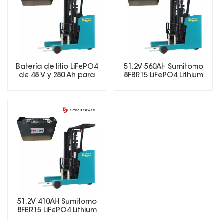
Batería de litio LiFePO4
51.2V 560AH Sumitomo
de 48 V y 280 Ah para
8FBR15 LiFePO4 Lithium
carretillas elevadoras
Forklift Battery
eléctricas.
51.2V 410AH Sumitomo
8FBR15 LiFePO4 Lithium
Forklift Battery