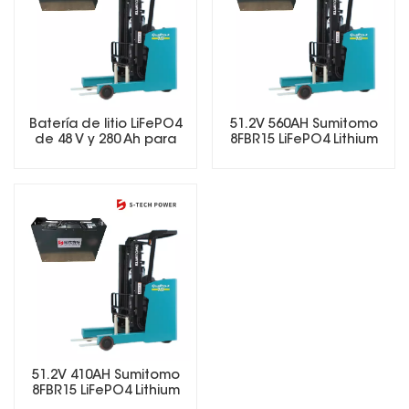
Batería de litio LiFePO4
51.2V 560AH Sumitomo
de 48 V y 280 Ah para
8FBR15 LiFePO4 Lithium
carretillas elevadoras
Forklift Battery
eléctricas.
51.2V 410AH Sumitomo
8FBR15 LiFePO4 Lithium
Forklift Battery